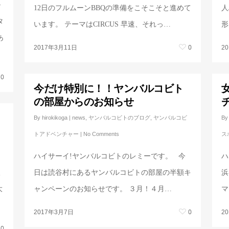
ル
12日のフルムーンBBQの準備をこそこそと進めて
人
タ
います。 テーマはCIRCUS 早速、それっ…
形
あ
0
2017年3月11日
2
0
今だけ特別に！！ヤンバルコビト
の部屋からのお知らせ
By
hirokikoga
|
news
,
ヤンバルコビトのブログ
,
ヤンバルコビ
By
トアドベンチャー
|
No Comments
ス
ハイサーイ!ヤンバルコビトのレミーです。 今
ハ
人
日は読谷村にあるヤンバルコビトの部屋の半額キ
浜
大
ャンペーンのお知らせです。 ３月！４月…
マ
0
2017年3月7日
2
0