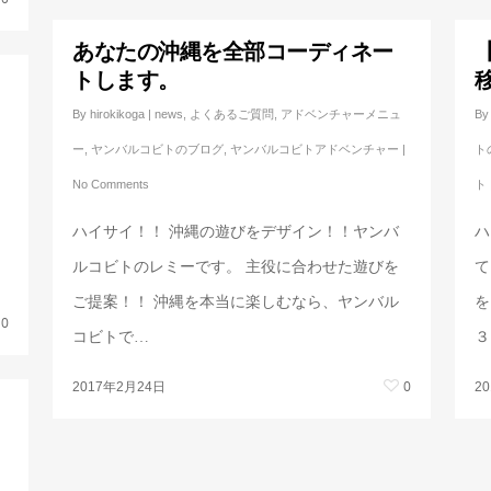
あなたの沖縄を全部コーディネー
トします。
By
hirokikoga
|
news
,
よくあるご質問
,
アドベンチャーメニュ
By
ー
,
ヤンバルコビトのブログ
,
ヤンバルコビトアドベンチャー
|
ト
No Comments
ト
。
ハイサイ！！ 沖縄の遊びをデザイン！！ヤンバ
ハ
ルコビトのレミーです。 主役に合わせた遊びを
て
ご提案！！ 沖縄を本当に楽しむなら、ヤンバル
を
0
コビトで…
３
0
2017年2月24日
2