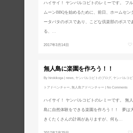
ハイサイ！ ヤンバルコビトのレミーです。 フ
ムーンBBQを始めるために、前日、ホームセン
ータバタのボスであり、こどな倶楽部のボスで
る、…
2017年3月14日
無人島に楽園を作ろう！！
By
hirokikoga
|
news
,
ヤンバルコビトのブログ
,
ヤンバルコビ
トアドベンチャー
,
無人島アドベンチャー
|
No Comments
ハイサイ！ ヤンバルコビトのレミーです。 無
島に自然体験をできる楽園を作ろう！！ 夢は
きくたくさんの計画がありますが、何も…
2017年2月25日