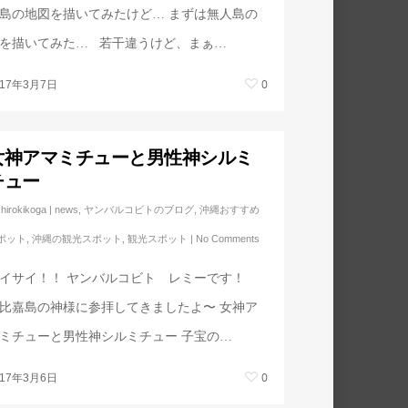
島の地図を描いてみたけど… まずは無人島の
を描いてみた… 若干違うけど、まぁ…
0
017年3月7日
女神アマミチューと男性神シルミ
チュー
hirokikoga
|
news
,
ヤンバルコビトのブログ
,
沖縄おすすめ
ポット
,
沖縄の観光スポット
,
観光スポット
|
No Comments
イサイ！！ ヤンバルコビト レミーです！
比嘉島の神様に参拝してきましたよ〜 女神ア
ミチューと男性神シルミチュー 子宝の…
0
017年3月6日