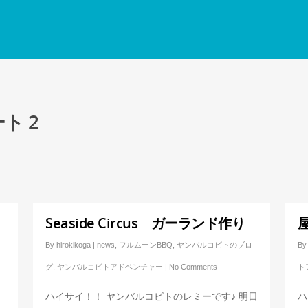
ト 2
Seaside Circus ガーランド作り
By
hirokikoga
|
news
,
フルムーンBBQ
,
ヤンバルコビトのブロ
By
ロ
グ
,
ヤンバルコビトアドベンチャー
|
No Comments
ト
ハイサイ！！ ヤンバルコビトのレミーです♪ 明日
ハ