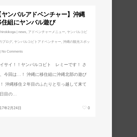
【ヤンバルアドベンチャー】沖縄
移住組にヤンバル遊び
hirokikoga
|
news
,
アドベンチャーメニュー
,
ヤンバルコビ
のブログ
,
ヤンバルコビトアドベンチャー
,
沖縄の観光スポッ
|
No Comments
イサイ！！ヤンバルコビト レミーです！ さ
、今回は…！ 沖縄に移住組に沖縄北部の遊び
！ 沖縄移住２年目のふたりと引っ越して来て
日目の…
0
017年2月24日