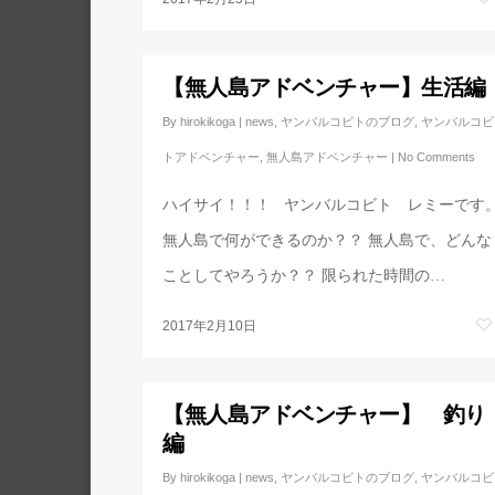
【無人島アドベンチャー】生活編
By
hirokikoga
|
news
,
ヤンバルコビトのブログ
,
ヤンバルコビ
トアドベンチャー
,
無人島アドベンチャー
|
No Comments
ハイサイ！！！ ヤンバルコビト レミーです
無人島で何ができるのか？？ 無人島で、どんな
ことしてやろうか？？ 限られた時間の…
2017年2月10日
【無人島アドベンチャー】 釣り
編
By
hirokikoga
|
news
,
ヤンバルコビトのブログ
,
ヤンバルコビ