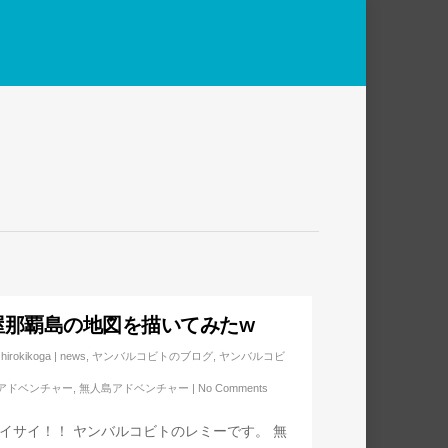
屋那覇島の地図を描いてみたw
hirokikoga
|
news
,
ヤンバルコビトのブログ
,
ヤンバルコビ
アドベンチャー
,
無人島アドベンチャー
|
No Comments
イサイ！！ ヤンバルコビトのレミーです。 無