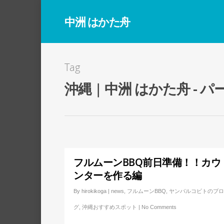
中洲 はかた舟
Tag
沖縄 | 中洲 はかた舟 - パー
フルムーンBBQ前日準備！！カウ
ンターを作る編
By
hirokikoga
|
news
,
フルムーンBBQ
,
ヤンバルコビトのブ
グ
,
沖縄おすすめスポット
|
No Comments