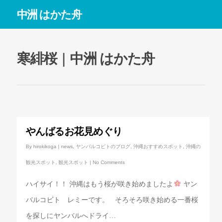
中洲 はかた舟
寒緋桜 | 中洲 はかた舟
やんばるお花見めぐり
By
hirokikoga
|
news
,
ヤンバルコビトのブログ
,
沖縄おすすめスポット
,
沖縄の
観光スポット
,
観光スポット
|
No Comments
ハイサイ！！ 沖縄はもう桜が咲き始めましたよ
ヤン
バルコビト レミーです。 そろそろ咲き始める一番桜
を探しにヤンバルへドライ…