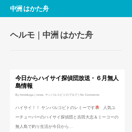
中洲 はかた舟
ヘルモ | 中洲 はかた舟
今日からハイサイ探偵団放送・６月無人
島情報
By
hirokikoga
|
news
,
ヤンバルコビトのブログ
|
No Comments
ハイサイ！！ ヤンバルコビトのレミーです
人気ユ
ーチューバーのハイサイ探偵団と吉田大志＆ミーコーの
無人島で釣り生活が今日から…