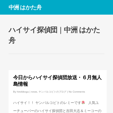
中洲 はかた舟
ハイサイ探偵団 | 中洲 はかた
舟
今日からハイサイ探偵団放送・６月無人
島情報
By
hirokikoga
|
news
,
ヤンバルコビトのブログ
|
No Comments
ハイサイ！！ ヤンバルコビトのレミーです
人気ユ
ーチューバーのハイサイ探偵団と吉田大志＆ミーコーの